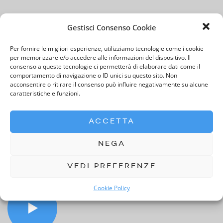
Gestisci Consenso Cookie
Per fornire le migliori esperienze, utilizziamo tecnologie come i cookie
per memorizzare e/o accedere alle informazioni del dispositivo. Il
consenso a queste tecnologie ci permetterà di elaborare dati come il
Benvenuto nell’Assistenza di
comportamento di navigazione o ID unici su questo sito. Non
acconsentire o ritirare il consenso può influire negativamente su alcune
caratteristiche e funzioni.
Ernesto.it
ACCETTA
Qui puoi trovare tutte le informazioni utili e le
risposte alle domande di cui hai bisogno.
NEGA
VEDI PREFERENZE
Cookie Policy