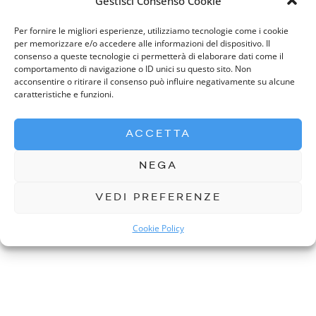
Gestisci Consenso Cookie
PINTEREST
Per fornire le migliori esperienze, utilizziamo tecnologie come i cookie
per memorizzare e/o accedere alle informazioni del dispositivo. Il
consenso a queste tecnologie ci permetterà di elaborare dati come il
comportamento di navigazione o ID unici su questo sito. Non
acconsentire o ritirare il consenso può influire negativamente su alcune
caratteristiche e funzioni.
PREVIOUS READING
NEXT READING
Dovrò pagare per contattare i
ACCETTA
Come effettuo l’accesso al mio
professionisti?
profilo personale?
NEGA
VEDI PREFERENZE
Cookie Policy