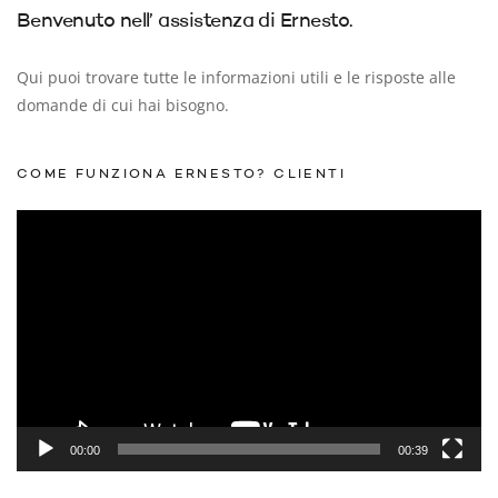
Benvenuto nell’ assistenza di Ernesto.
Qui puoi trovare tutte le informazioni utili e le risposte alle
domande di cui hai bisogno.
COME FUNZIONA ERNESTO? CLIENTI
Video
Player
00:00
00:39