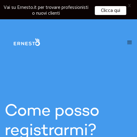
X
Vai su Ernesto.it per trovare professionisti
Clicca qui
o nuovi clienti
Come posso
registrarmi?