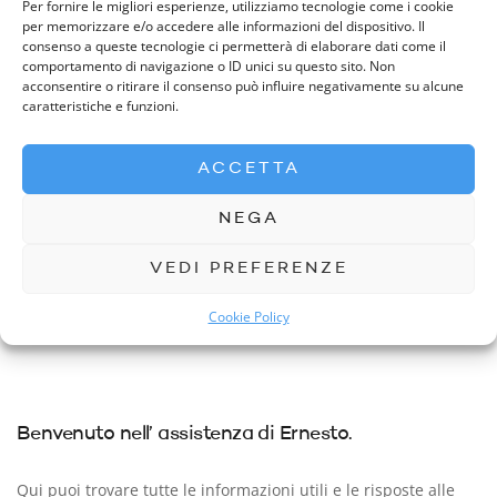
Per fornire le migliori esperienze, utilizziamo tecnologie come i cookie
per memorizzare e/o accedere alle informazioni del dispositivo. Il
consenso a queste tecnologie ci permetterà di elaborare dati come il
comportamento di navigazione o ID unici su questo sito. Non
PREVIOUS READING
NEXT READING
acconsentire o ritirare il consenso può influire negativamente su alcune
caratteristiche e funzioni.
Se la mia professione non è
Di quanti contatti ho bisogno
elencata significa che non
per contattare un cliente?
posso iscrivermi?
ACCETTA
NEGA
VEDI PREFERENZE
Cookie Policy
Benvenuto nell’ assistenza di Ernesto.
Qui puoi trovare tutte le informazioni utili e le risposte alle