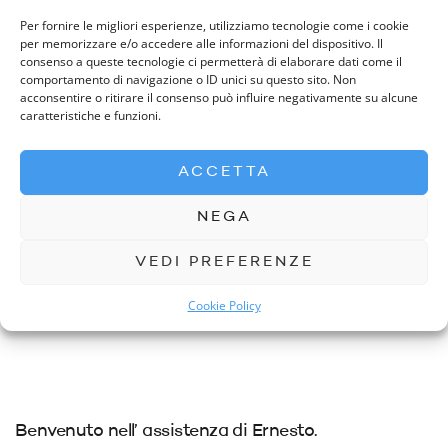
Per fornire le migliori esperienze, utilizziamo tecnologie come i cookie
per memorizzare e/o accedere alle informazioni del dispositivo. Il
consenso a queste tecnologie ci permetterà di elaborare dati come il
comportamento di navigazione o ID unici su questo sito. Non
acconsentire o ritirare il consenso può influire negativamente su alcune
caratteristiche e funzioni.
PREVIOUS READING
NEXT READING
Che tipo di servizi posso trovare
Cosa faccio se non ricordo la
su Ernesto?
ACCETTA
password?
NEGA
VEDI PREFERENZE
Cookie Policy
Benvenuto nell’ assistenza di Ernesto.