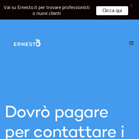
X
Vai su Ernesto.it per trovare professionisti
Clicca qui
o nuovi clienti
Dovrò pagare
per contattare i