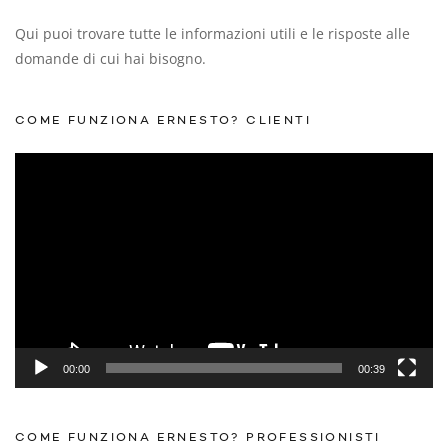
Qui puoi trovare tutte le informazioni utili e le risposte alle
domande di cui hai bisogno.
COME FUNZIONA ERNESTO? CLIENTI
Video
Player
00:00
00:39
COME FUNZIONA ERNESTO? PROFESSIONISTI