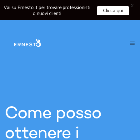
X
Vai su Ernesto.it per trovare professionisti
Clicca qui
o nuovi clienti
Come posso
ottenere i