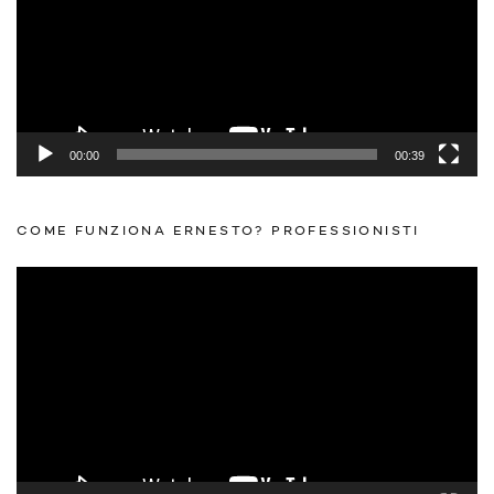
00:00
01:08
MENÙ
Home
Domande Professionisti
Domande Clienti
Contatti