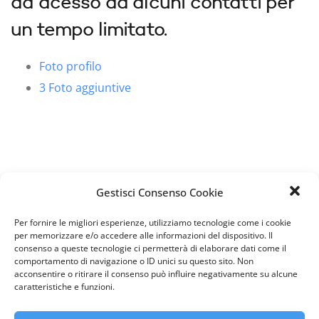
da acesso ad alcuni contatti per
un tempo limitato.
Foto profilo
3 Foto aggiuntive
Gestisci Consenso Cookie
Descrizione
Per fornire le migliori esperienze, utilizziamo tecnologie come i cookie
per memorizzare e/o accedere alle informazioni del dispositivo. Il
La breve intervista appena sotto la descrizione
consenso a queste tecnologie ci permetterà di elaborare dati come il
comportamento di navigazione o ID unici su questo sito. Non
acconsentire o ritirare il consenso può influire negativamente su alcune
caratteristiche e funzioni.